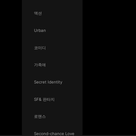
액션
Urban
코미디
가족애
Secret Identity
SF& 판타지
로맨스
Second-chance Love