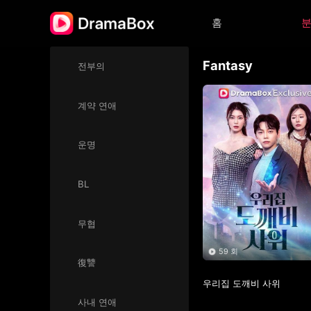
홈
Fantasy
전부의
계약 연애
운명
BL
무협
59 회
復讐
우리집 도깨비 사위
사내 연애