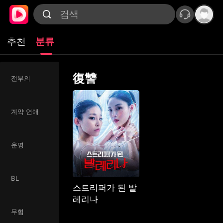
추천
분류
復讐
전부의
계약 연애
운명
BL
스트리퍼가 된 발
레리나
무협