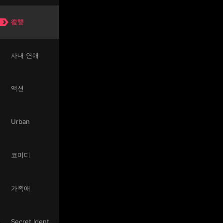
復讐
사내 연애
액션
Urban
코미디
가족애
Secret Identity