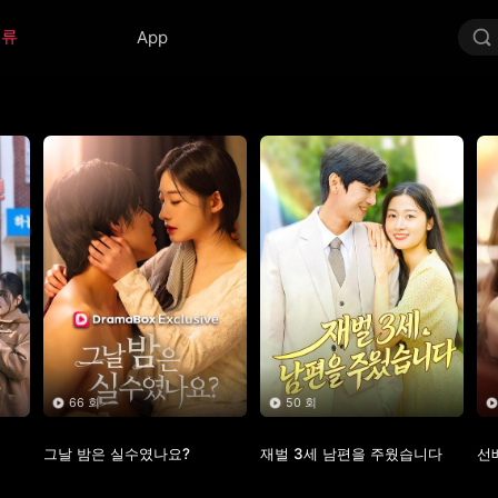
분류
App
66 회
50 회
그날 밤은 실수였나요?
재벌 3세 남편을 주웠습니다
선