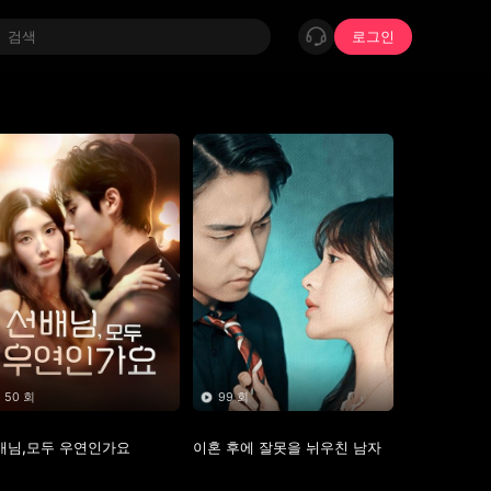
로그인
50 회
99 회
배님,모두 우연인가요
이혼 후에 잘못을 뉘우친 남자