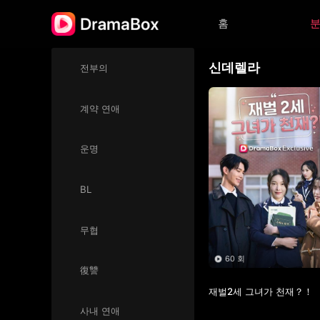
홈
신데렐라
전부의
계약 연애
운명
BL
무협
60 회
復讐
재벌2세 그녀가 천재？！
사내 연애