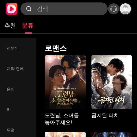
추천
분류
로맨스
전부의
계약 연애
운명
BL
도련님, 소녀를
금지된 터치
놓아주세요!
무협