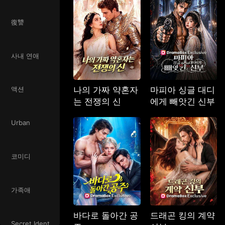
復讐
사내 연애
나의 가짜 약혼자
마피아 싱글 대디
액션
는 전쟁의 신
에게 빼앗긴 신부
Urban
코미디
가족애
바다로 돌아간 공
드래곤 킹의 계약
Secret Identity