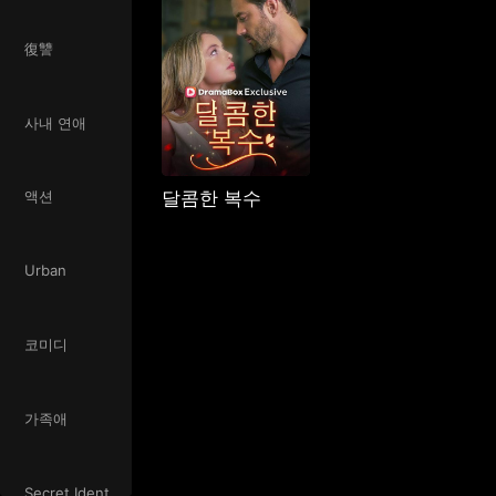
復讐
사내 연애
달콤한 복수
액션
Urban
코미디
가족애
Secret Identity