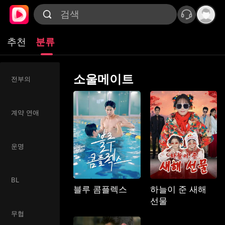
추천
분류
소울메이트
전부의
계약 연애
운명
BL
블루 콤플렉스
하늘이 준 새해
선물
무협