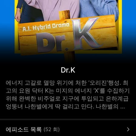
Dr.K
에너지 고갈로 멸망 위기에 처한 ‘오리진’행성. 최
고의 요원 닥터 K는 미지의 에너지 ‘X’를 수집하기
위해 완벽한 비주얼로 지구에 투입되고 은하계급
엉뚱녀 나한별에게 딱 걸리고 만다. 나한별의 협
박에 못 이겨 기묘한 동거를 시작하는 닥터 K는
에너지 수집을 위해 수많은 지구 여자들을 만나
에피소드 목록
(
52
회
)
며 에너지 X를 존재를 찾는다. 그런데 이상하다?