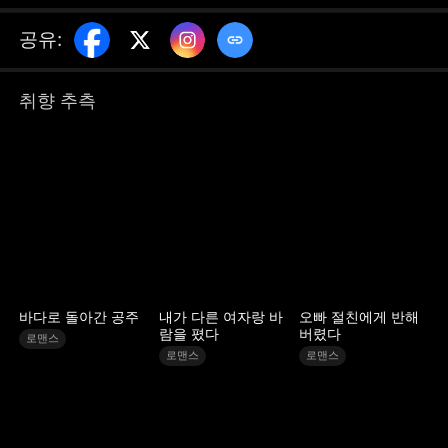
완벽한 스펙녀들과의 키스와 스킨십보다, 자꾸만
제멋대로 구는 나한별의 눈빛에 심장 박동수가
공유
:
폭주하기 시작하는데...STORYMATRIX PTE.LTD
취향 추측
바다로 돌아간 공주
내가 다른 여자랑 바
오빠 절친에게 반해
람을 폈다
버렸다
로맨스
로맨스
로맨스