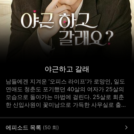
야근하고 갈래
남들에겐 지겨운 ‘오피스 라이프’가 로망인, 일도
연애도 청춘도 포기했던 40살의 여자가 25살의
모습으로 돌아가는 마법에 걸린다. 25살로 회춘
한 신입사원이 꽃미남으로 가득한 사무실로 출근
하게 되면서 펼쳐지는 심쿵 판타지 오피스 신데
렐라 로맨스. STORYMATRIX PTE.LTD
에피소드 목록
(
50
회
)