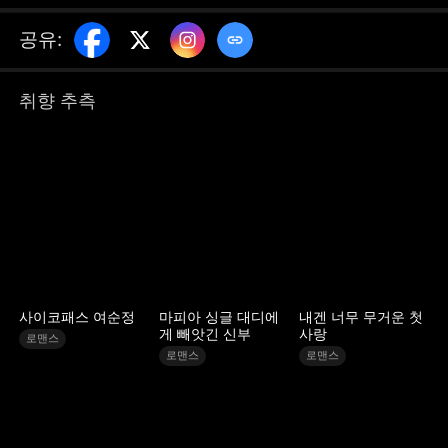
공유
:
취향 추측
사이코패스 여순정
마피아 싱글 대디에
내겐 너무 무거운 첫
게 빼앗긴 신부
사랑
로맨스
로맨스
로맨스